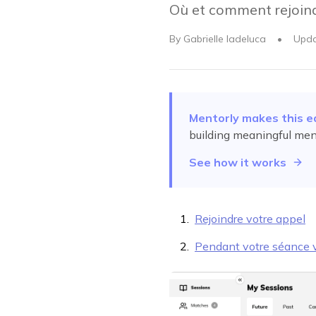
Où et comment rejoind
By
Gabrielle Iadeluca
•
Upd
Mentorly makes this e
building meaningful men
See how it works
Rejoindre votre appel
Pendant votre séance 