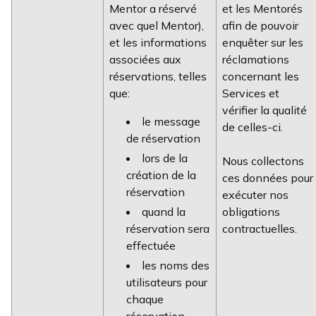
Mentor a réservé
et les Mentorés
avec quel Mentor),
afin de pouvoir
et les informations
enquêter sur les
associées aux
réclamations
réservations, telles
concernant les
que:
Services et
vérifier la qualité
le message
de celles-ci.
de réservation
lors de la
Nous collectons
création de la
ces données pour
réservation
exécuter nos
quand la
obligations
réservation sera
contractuelles.
effectuée
les noms des
utilisateurs pour
chaque