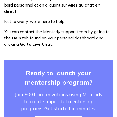
bord personnel et en cliquant sur
Aller au chat en
direct.
Not to worry, we’re here to help!
You can contact the Mentorly support team by going to
the
Help
tab found on your personal dashboard and
clicking
Go to Live Chat
.
Ready to launch your
mentorship program?
Join 500+ organizations using Mentorly
to create impactful mentorship
programs. Get started in minutes.