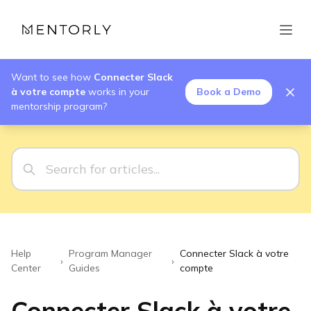
Want to see how
Connecter Slack
à votre compte
works in your
Book a Demo
mentorship program?
Help
Program Manager
Connecter Slack à votre
›
›
Center
Guides
compte
Connecter Slack à votre