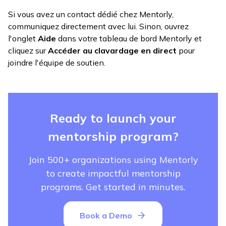
Si vous avez un contact dédié chez Mentorly,
communiquez directement avec lui. Sinon, ouvrez
l'onglet
Aide
dans votre tableau de bord Mentorly et
cliquez sur
Accéder au clavardage en direct
pour
joindre l'équipe de soutien.
Ready to launch your
mentorship program?
Join 500+ organizations using Mentorly
to create impactful mentorship
programs. Get started in minutes.
Book a Demo