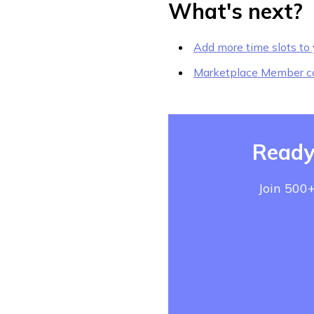
What's next?
Add more time slots to 
Marketplace Member co
Ready
Join 500+