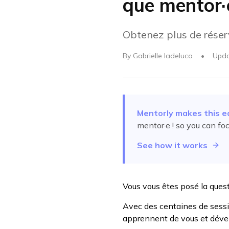
que mentor·e
Obtenez plus de réser
By
Gabrielle Iadeluca
•
Upd
Mentorly makes this e
mentor·e !
so you can foc
See how it works
Vous vous êtes posé la quest
Avec des centaines de sessio
apprennent de vous et dével