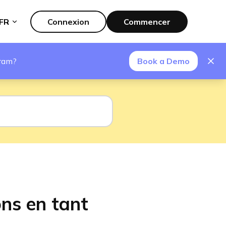
FR
Connexion
Commencer
gram?
Book a Demo
ons en tant