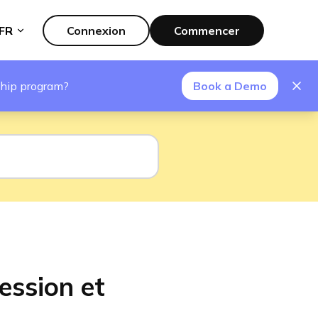
FR
Connexion
Commencer
ship program?
Book a Demo
ession et