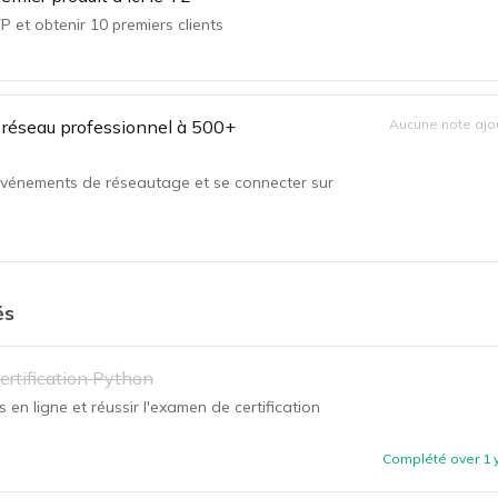
 et obtenir 10 premiers clients
 réseau professionnel à 500+
Aucune note ajo
événements de réseautage et se connecter sur
és
ertification Python
s en ligne et réussir l'examen de certification
Complété
over 1 