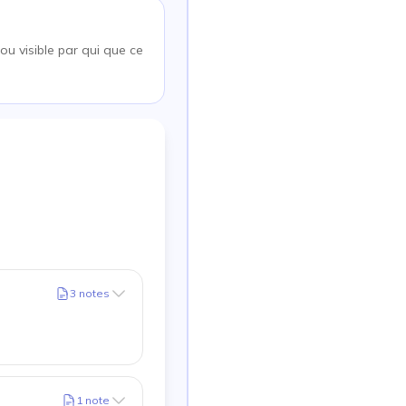
ou visible par qui que ce
3
notes
1
note