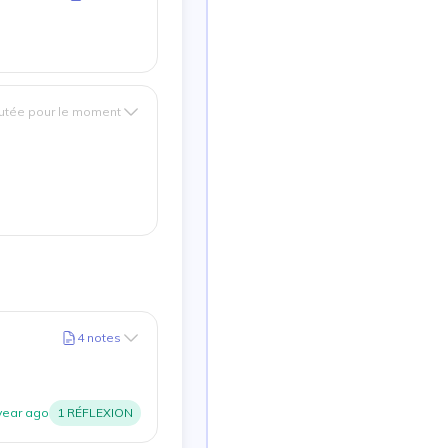
utée pour le moment
4
notes
year ago
1
RÉFLEXION