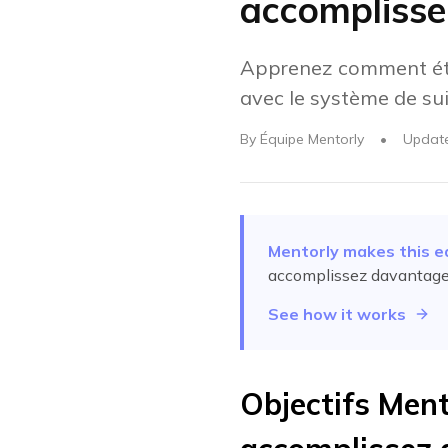
accompliss
Apprenez comment établ
avec le système de sui
By
Équipe Mentorly
•
Updat
Mentorly makes this e
accomplissez davantag
See how it works
Objectifs Ment